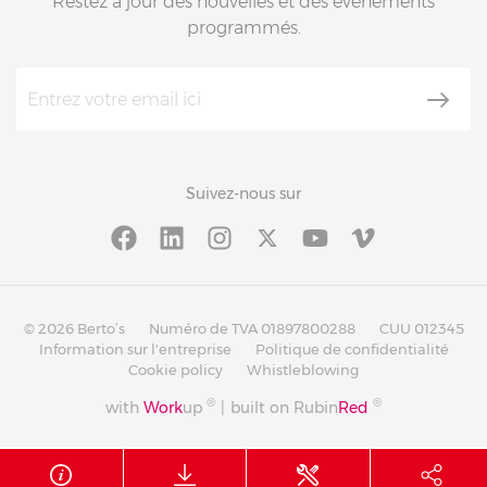
Restez à jour des nouvelles et des événements
programmés.
Suivez-nous sur
© 2026 Berto’s
Numéro de TVA 01897800288
CUU 012345
Information sur l'entreprise
Politique de confidentialité
Cookie policy
Whistleblowing
®
®
with
Work
up
|
built on Rubin
Red