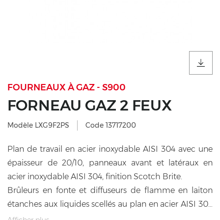
FOURNEAUX À GAZ - S900
FORNEAU GAZ 2 FEUX
Modèle LXG9F2PS
Code 13717200
Plan de travail en acier inoxydable AISI 304 avec une
épaisseur de 20/10, panneaux avant et latéraux en
acier inoxydable AISI 304, finition Scotch Brite.
Brûleurs en fonte et diffuseurs de flamme en laiton
étanches aux liquides scellés au plan en acier AISI 304
avec un moulage en profondeur, dotés d’une soupape