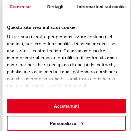
Consenso
Dettagli
Informazioni sui cookie
FORNEAU G
FORNEAU GAZ 2 FEUX
AUGMENTÉ
Questo sito web utilizza i cookie
Utilizziamo i cookie per personalizzare contenuti ed
annunci, per fornire funzionalità dei social media e per
analizzare il nostro traffico. Condividiamo inoltre
informazioni sul modo in cui utilizza il nostro sito con i
DÉCOUVREZ TOUTES LES LIGNES
nostri partner che si occupano di analisi dei dati web,
DE LIGNE PREMIUM
pubblicità e social media, i quali potrebbero combinarle
con altre informazioni che ha fornito loro o che hanno
Les lignes premium sont la réponse aux exigences
raccolto dal suo utilizzo dei loro servizi.
diversifiées des professionnels. Une cuisine modulable
premium est conçue en tenant compte des exigences
spécifiques du client, en maintenant des standards
Accetta tutti
élevés de fonctionnalité, efficacité énergétique,
sécurité et technologie, unis à des lignes d'une beauté
Personalizza
raffinée.