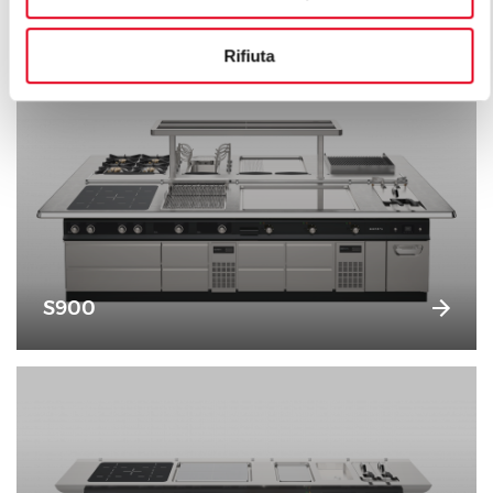
raffinée.
Rifiuta
S900