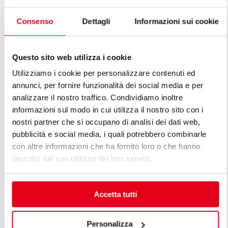
Consenso
Dettagli
Informazioni sui cookie
FORNEAU G
FORNEAU GAZ 2 FEUX
AUGMENTÉ
Questo sito web utilizza i cookie
Utilizziamo i cookie per personalizzare contenuti ed
annunci, per fornire funzionalità dei social media e per
analizzare il nostro traffico. Condividiamo inoltre
informazioni sul modo in cui utilizza il nostro sito con i
DÉCOUVREZ TOUTES LES LIGNES
nostri partner che si occupano di analisi dei dati web,
pubblicità e social media, i quali potrebbero combinarle
DE LIGNE PREMIUM
con altre informazioni che ha fornito loro o che hanno
raccolto dal suo utilizzo dei loro servizi.
Les lignes premium sont la réponse aux exigences
diversifiées des professionnels. Une cuisine modulable
premium est conçue en tenant compte des exigences
Accetta tutti
spécifiques du client, en maintenant des standards
élevés de fonctionnalité, efficacité énergétique,
sécurité et technologie, unis à des lignes d'une beauté
Personalizza