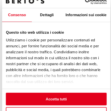
Consenso
Dettagli
Informazioni sui cookie
MARMITE É
MARMITE ÉLECTRIQUE À
CHAUFFAGE
CHAUFFAGE INDIRECT 100 L
(AUTOCLAV
Questo sito web utilizza i cookie
Utilizziamo i cookie per personalizzare contenuti ed
annunci, per fornire funzionalità dei social media e per
analizzare il nostro traffico. Condividiamo inoltre
informazioni sul modo in cui utilizza il nostro sito con i
nostri partner che si occupano di analisi dei dati web,
DÉCOUVREZ TOUTES LES LIGNES
pubblicità e social media, i quali potrebbero combinarle
DE LIGNE PREMIUM
con altre informazioni che ha fornito loro o che hanno
raccolto dal suo utilizzo dei loro servizi.
Les lignes premium sont la réponse aux exigences
diversifiées des professionnels. Une cuisine modulable
Accetta tutti
premium est conçue en tenant compte des exigences
spécifiques du client, en maintenant des standards