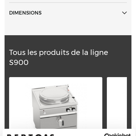
0,05 bar. Réglage de la température par robinet avec
indication de minimum et de maximum.
DIMENSIONS
Tous les produits de la ligne
S900