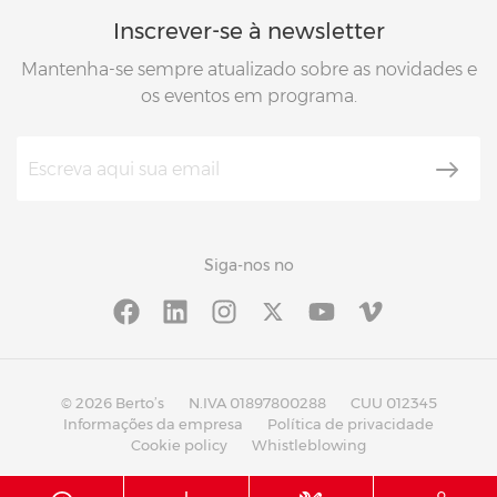
Inscrever-se à newsletter
Mantenha-se sempre atualizado sobre as novidades e
os eventos em programa.
Siga-nos no
© 2026 Berto’s
N.IVA 01897800288
CUU 012345
Informações da empresa
Política de privacidade
Cookie policy
Whistleblowing
®
®
with
Work
up
|
built on Rubin
Red