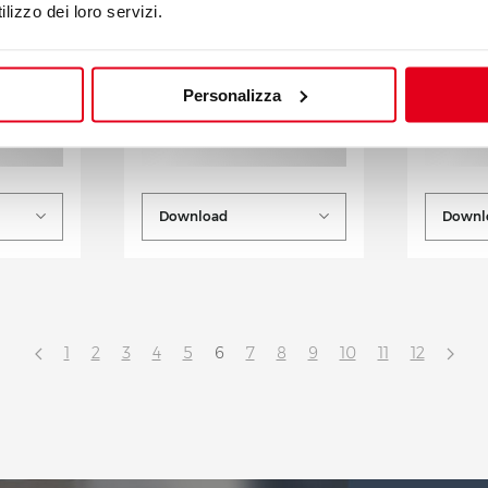
lizzo dei loro servizi.
Personalizza
Download
Downl
1
2
3
4
5
6
7
8
9
10
11
12