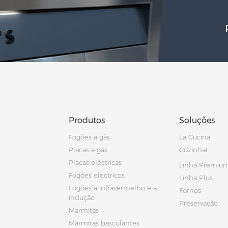
Produtos
Soluções
Fogões a gàs
La Cucina
Placas a gàs
Cozinhar
Placas eléctricas
Linha Premiu
Fogões eléctricos
Linha Plus
Fogões a infravermelho e a
Fornos
indução
Preservação
Marmitas
Marmitas basculantes