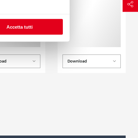
Accetta tutti
oad
Download