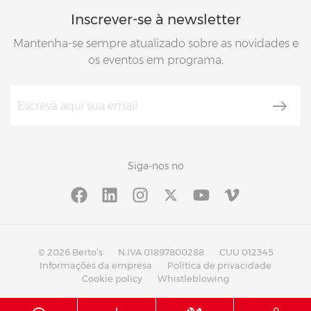
Inscrever-se à newsletter
Mantenha-se sempre atualizado sobre as novidades e
os eventos em programa.
Siga-nos no
© 2026 Berto’s
N.IVA 01897800288
CUU 012345
Informações da empresa
Política de privacidade
Cookie policy
Whistleblowing
®
®
with
Work
up
|
built on Rubin
Red