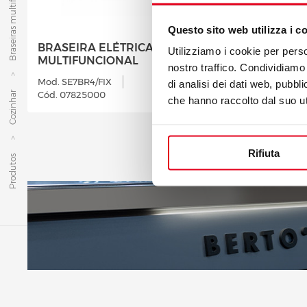
Braseiras multifuncionais
Questo sito web utilizza i c
BRASEIRA ELÉTRICA
BRASEI
Utilizziamo i cookie per perso
MULTIFUNCIONAL
MULTIF
nostro traffico. Condividiamo 
Mod. SE7BR4/FIX
Mod. SE7B
di analisi dei dati web, pubbl
Cód. 07825000
Cód. 078
Cozinhar
che hanno raccolto dal suo uti
Rifiuta
Produtos