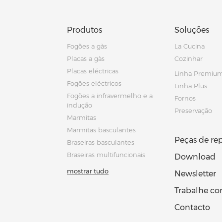
Produtos
Soluções
Fogões a gàs
La Cucina
Placas a gàs
Cozinhar
Placas eléctricas
Linha Premiu
Fogões eléctricos
Linha Plus
Fogões a infravermelho e a
Fornos
indução
Preservação
Marmitas
Marmitas basculantes
Peças de re
Braseiras basculantes
Braseiras multifuncionais
Download
mostrar tudo
Newsletter
Trabalhe c
Contacto