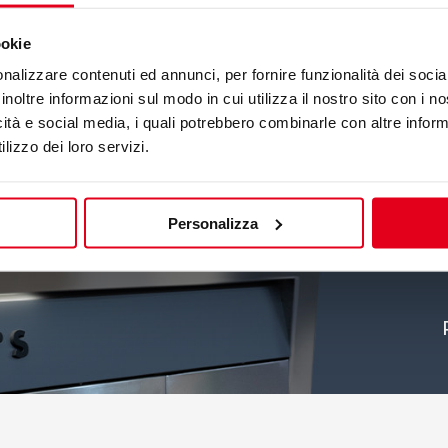
ookie
RA ELÉTRICA
nalizzare contenuti ed annunci, per fornire funzionalità dei socia
UNCIONAL
inoltre informazioni sul modo in cui utilizza il nostro sito con i 
R8/FIX
icità e social media, i quali potrebbero combinarle con altre inform
22000
lizzo dei loro servizi.
Personalizza