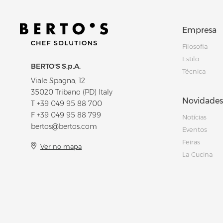
Empresa
Filosofia
Estilo
BERTO'S S.p.A.
Técnica
Viale Spagna, 12
35020 Tribano (PD) Italy
Novidades
T
+39 049 95 88 700
F +39 049 95 88 799
Notícias
bertos@bertos.com
Eventos
Feiras
Ver no mapa
La Cucina