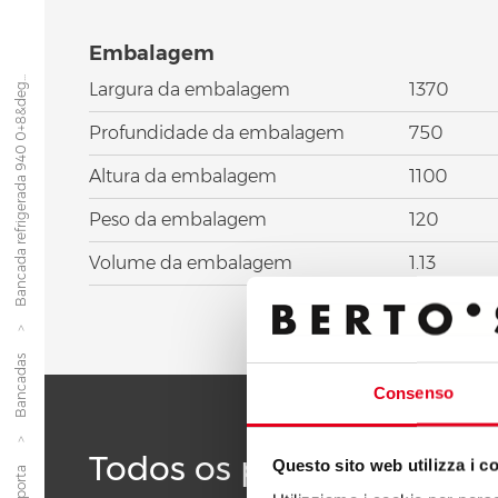
Embalagem
Bancada refrigerada 940 0+8&deg...
Largura da embalagem
1370
Profundidade da embalagem
750
Altura da embalagem
1100
Peso da embalagem
120
Volume da embalagem
1.13
Bancadas
Consenso
Todos os produtos da li
Questo sito web utilizza i c