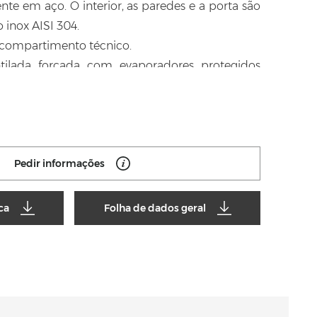
nte em aço. O interior, as paredes e a porta são
 inox AISI 304.
 compartimento técnico.
ntilada forçada com evaporadores protegidos
re os compartimentos.
60 mm em poliuretano injetado HFO de alta
idade de 42 kg/m³.
peratura do ambiente de trabalho externo até
Pedir informações
quivalente à classe energética 5.
utomática com pausa do compressor na versão
ca
Folha de dados geral
tomática com resistência elétrica na versão -2
omática da água de condensação mediante
r em cobre.
rredondados e peças removíveis para facilitar a