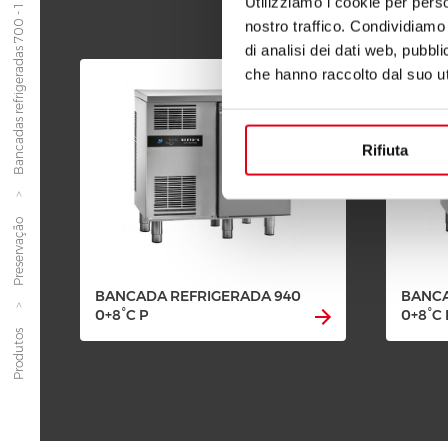
Bancadas refrigeradas 700 - 1 porta
Utilizziamo i cookie per perso
nostro traffico. Condividiamo 
di analisi dei dati web, pubbl
che hanno raccolto dal suo uti
Rifiuta
Preservação
BANCADA REFRIGERADA 940
BANCA
0+8°C P
0+8°C
Produtos