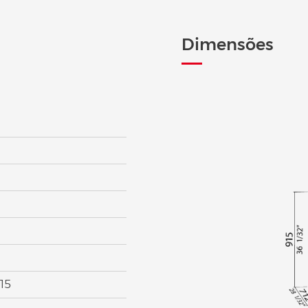
limpeza.
Dimensões
15