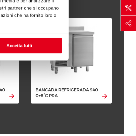
l media e per analizzare il
nostri partner che si occupano
azioni che ha fornito loro o
Accetta tutti
40
BANCADA REFRIGERADA 940
BA
0+8°C PRA
0+8