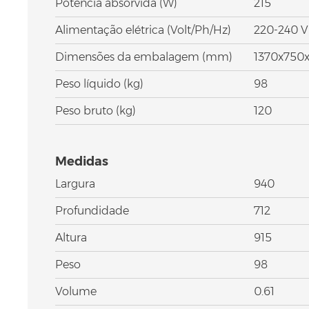
Potência absorvida (W)
215
Alimentação elétrica (Volt/Ph/Hz)
220-240 V
Dimensões da embalagem (mm)
1370x750x
Peso líquido (kg)
98
Peso bruto (kg)
120
Medidas
Largura
940
Profundidade
712
Altura
915
Peso
98
Volume
0.61