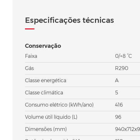
Especificações técnicas
Conservação
Faixa
0/+8 °C
Gás
R290
Classe energética
A
Classe climática
5
Consumo elétrico (kWh/ano)
416
Volume útil líquido (L)
96
Dimensões (mm)
940x712x9