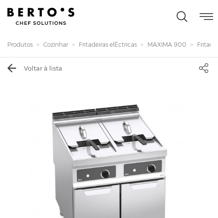
Produtos
Cozinhar
Fritadeiras elÉctricas
MAXIMA 900
Fritadei
Voltar à lista