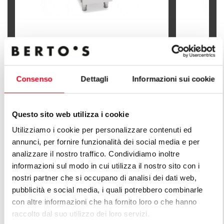
FRITADEIRA ELÉCTRICA 7+7 LITROS
(COMANDOS BFLEX)
FRITADEIRA
Consenso
Dettagli
Informazioni sui cookie
Questo sito web utilizza i cookie
Utilizziamo i cookie per personalizzare contenuti ed
DESCUBRA TODAS AS LINHAS DE
annunci, per fornire funzionalità dei social media e per
LINHA PLUS
analizzare il nostro traffico. Condividiamo inoltre
informazioni sul modo in cui utilizza il nostro sito con i
Uma infinita série de soluções para satisfazer as
nostri partner che si occupano di analisi dei dati web,
exigências do mercado. Cozinhas versáteis com
pubblicità e social media, i quali potrebbero combinarle
diversas características em termos de capacidade de
con altre informazioni che ha fornito loro o che hanno
produção.
raccolto dal suo utilizzo dei loro servizi.