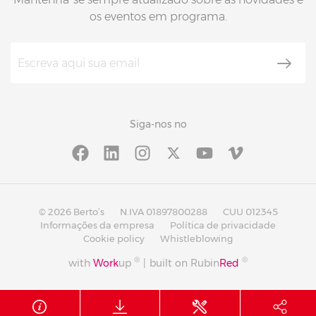
os eventos em programa.
Siga-nos no
© 2026 Berto’s
N.IVA 01897800288
CUU 012345
Informações da empresa
Política de privacidade
Cookie policy
Whistleblowing
®
®
with
Work
up
|
built on Rubin
Red