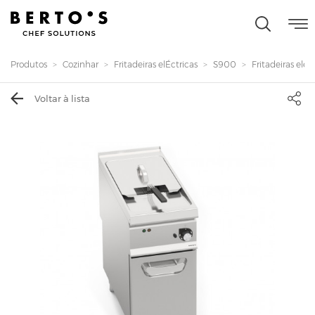
Produtos
Cozinhar
Fritadeiras elÉctricas
S900
Fritadeiras eléct
Voltar à lista