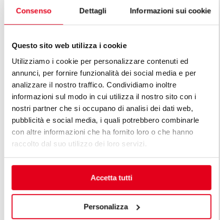
Consenso
Dettagli
Informazioni sui cookie
FRITADEIRAS ELÉCTRICA 7+7 L -
COMANDOS BFLEX
FRITADEIRA
Questo sito web utilizza i cookie
Utilizziamo i cookie per personalizzare contenuti ed
annunci, per fornire funzionalità dei social media e per
analizzare il nostro traffico. Condividiamo inoltre
informazioni sul modo in cui utilizza il nostro sito con i
nostri partner che si occupano di analisi dei dati web,
DESCUBRA TODAS AS LINHAS DE
pubblicità e social media, i quali potrebbero combinarle
LINHA PREMIUM
con altre informazioni che ha fornito loro o che hanno
raccolto dal suo utilizzo dei loro servizi.
As linhas premium são a resposta às diferentes
exigências dos profissionais. Uma cozinha modular
premium é projetada levando em conta as exigências
Accetta tutti
específicas do cliente, mantendo elevados padrões de
funcionalidade, eficiência energética, segurança e
Personalizza
tecnologia, assim como linhas de beleza requintada.