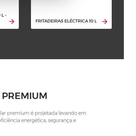
L -
FRI
FRITADEIRAS ELÉCTRICA 10 L
CO
A PREMIUM
dular premium é projetada levando em
ficiência energética, segurança e