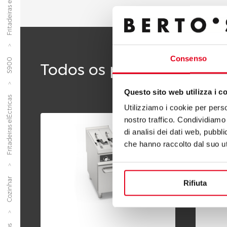
Consenso
S900
Todos os produtos da li
Questo sito web utilizza i c
Fritadeiras elÉctricas
Utilizziamo i cookie per perso
nostro traffico. Condividiamo 
di analisi dei dati web, pubbl
che hanno raccolto dal suo uti
Cozinhar
Rifiuta