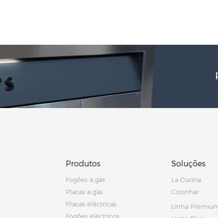
Produtos
Soluções
Fogões a gàs
La Cucina
Placas a gàs
Cozinhar
Placas eléctricas
Linha Premiu
Fogões eléctricos