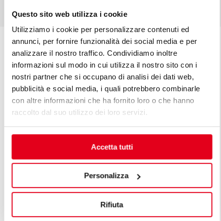
Questo sito web utilizza i cookie
Utilizziamo i cookie per personalizzare contenuti ed
annunci, per fornire funzionalità dei social media e per
analizzare il nostro traffico. Condividiamo inoltre
You might be interested in
informazioni sul modo in cui utilizza il nostro sito con i
nostri partner che si occupano di analisi dei dati web,
pubblicità e social media, i quali potrebbero combinarle
LA CUCINA
con altre informazioni che ha fornito loro o che hanno
raccolto dal suo utilizzo dei loro servizi.
MIRAZUR
MENTON - FRANCE
Accetta tutti
LA CUCINA
ALMA
Personalizza
LISBON - PORTUGAL
Rifiuta
LA CUCINA