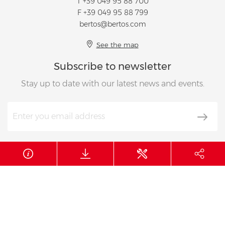
T
+39 049 95 88 700
F +39 049 95 88 799
bertos@bertos.com
See the map
Subscribe to newsletter
Stay up to date with our latest news and events.
Follow us on
© 2026 Berto’s
VAT number 01897800288
CUU 012345