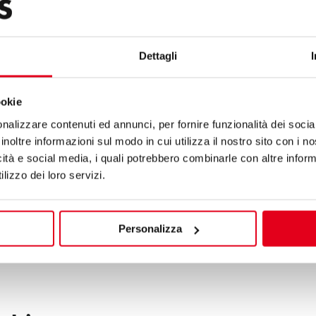
Dettagli
ookie
ck with adjustable column. Made
nalizzare contenuti ed annunci, per fornire funzionalità dei socia
inoltre informazioni sul modo in cui utilizza il nostro sito con i 
/10 thick countertops. Custom color
icità e social media, i quali potrebbero combinarle con altre inform
lizzo dei loro servizi.
Personalizza