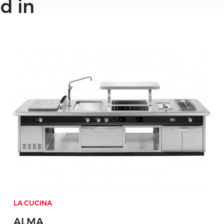
d in
LA CUCINA
ALMA