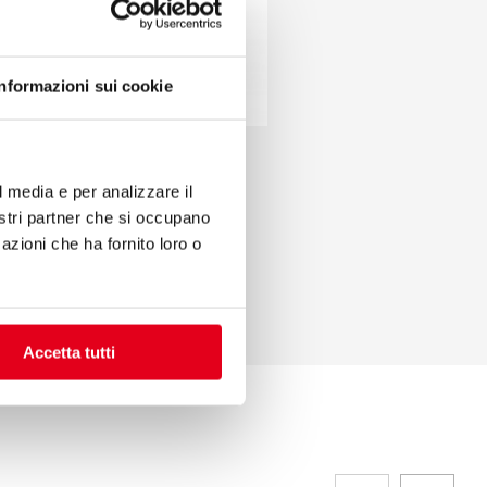
Informazioni sui cookie
 from AISI 304
l media e per analizzare il
nostri partner che si occupano
 black.
azioni che ha fornito loro o
Accetta tutti