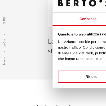
Consenso
SURI
Questo sito web utilizza i c
La Cucina
La Cucina monoblo
Utilizziamo i cookie per perso
nostro traffico. Condividiamo 
stainless steel, 30
di analisi dei dati web, pubbl
che hanno raccolto dal suo uti
News
Rifiuta